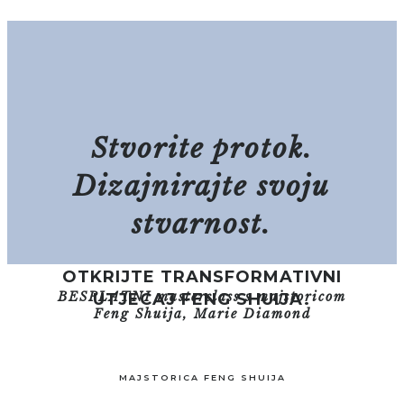
Stvorite
protok.
Dizajnirajte
svoju
stvarnost.
OTKRIJTE TRANSFORMATIVNI
BESPLATNI masterclass s majstoricom
UTJECAJ
FENG SHUIJA.
Feng Shuija,
Marie Diamond
MAJSTORICA FENG SHUIJA