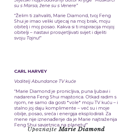
su s Marsa, žene su s Venere”
“Želim ti zahvaliti, Marie Diamond, tvoj Feng
Shui je imao veliki utjecaj na moj brak, moju
obitelj i moj posao. Kakva si ti inspiracija mojoj
obitelji – nastavi prosvjetljivati ​​svijet i dijeliti
svoju
Tajnu
!”
CARL HARVEY
Voditelj Abundance TV kuće
“Marie Diamond je pronicljiva, puna ljubavi i
nadarena Feng Shui majstorica. Otkad radim s
njom, ne samo da gosti *vole* moju TV kuću – i
stalno joj daju komplimente – već su i moje
obilje, posao, sreća i energija eksplodirali. Za
mene nije iznenađenje da je Marie najtraženija
Feng Shui savjetnica na planetu!”
Upoznajte
​
Marie Diamond