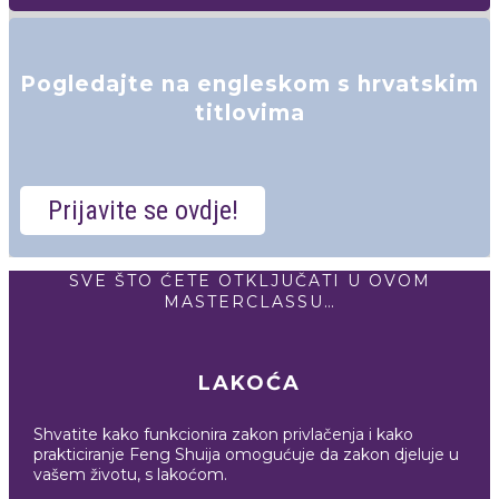
Pogledajte na engleskom s hrvatskim
titlovima
Prijavite se ovdje!
SVE ŠTO ĆETE OTKLJUČATI U OVOM
MASTERCLASSU…
LAKOĆA
Shvatite kako funkcionira zakon privlačenja i kako
prakticiranje Feng Shuija omogućuje da zakon djeluje u
vašem životu, s lakoćom.