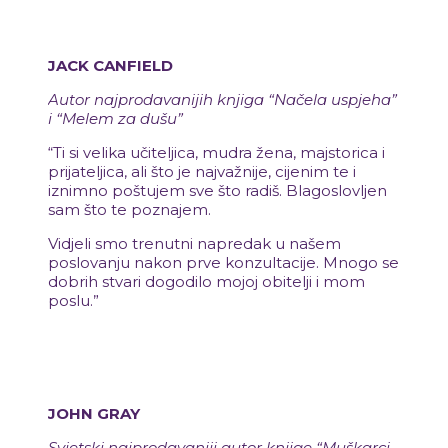
JACK CANFIELD
Autor najprodavanijih knjiga “Načela uspjeha”
i “Melem za dušu”
“Ti si velika učiteljica, mudra žena, majstorica i
prijateljica, ali što je najvažnije, cijenim te i
iznimno poštujem sve što radiš.
Blagoslovljen
sam što te poznajem.
Vidjeli smo trenutni napredak u našem
poslovanju nakon prve konzultacije. Mnogo se
dobrih stvari dogodilo mojoj obitelji i mom
poslu.”
JOHN GRAY
Svjetski najprodavaniji autor knjige “Muškarci