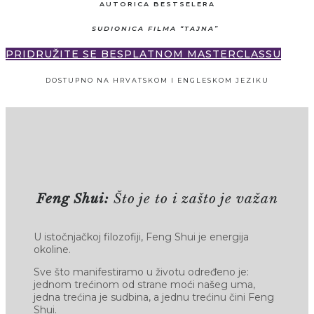
AUTORICA BESTSELERA
SUDIONICA FILMA “TAJNA”
PRIDRUŽITE SE BESPLATNOM MASTERCLASSU
DOSTUPNO NA HRVATSKOM I ENGLESKOM JEZIKU
Feng Shui:
Što je to i zašto je važan
U istočnjačkoj filozofiji, Feng Shui je energija
okoline.
Sve što manifestiramo u životu određeno je:
jednom trećinom od strane moći našeg uma,
jedna trećina je sudbina, a jednu trećinu čini Feng
Shui.