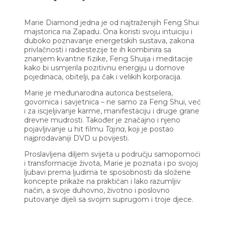
Marie Diamond jedna je od najtraženijih Feng Shui
majstorica na Zapadu. Ona koristi svoju intuiciju i
duboko poznavanje energetskih sustava, zakona
privlačnosti i radiestezije te ih kombinira sa
znanjem kvantne fizike, Feng Shuija i meditacije
kako bi usmjerila pozitivnu energiju u domove
pojedinaca, obitelji, pa čak i velikih korporacija.
Marie je međunarodna autorica bestselera,
govornica i savjetnica – ne samo za Feng Shui, već
i za iscjeljivanje karme, manifestaciju i druge grane
drevne mudrosti. Također je značajno i njeno
pojavljivanje u hit filmu
Tajna
, koji je postao
najprodavaniji DVD u povijesti.
Proslavljena diljem svijeta u području samopomoći
i transformacije života, Marie je poznata i po svojoj
ljubavi prema ljudima te sposobnosti da složene
koncepte prikaže na praktičan i lako razumljiv
način, a svoje duhovno, životno i poslovno
putovanje dijeli sa svojim suprugom i troje djece.